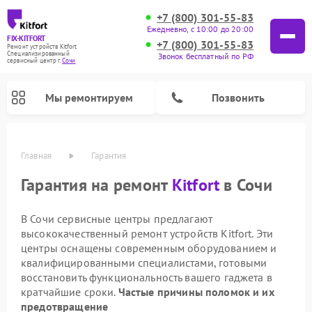
+7 (800) 301-55-83
Ежедневно, с 10:00 до 20:00
FIX-KITFORT
+7 (800) 301-55-83
Ремонт устройств Kitfort
Специализированный
Звонок бесплатный по РФ
cервисный центр г.
Сочи
Мы ремонтируем
Позвонить
Главная
Гарантия
Гарантия на ремонт
Kitfort
в Сочи
В Сочи сервисные центры предлагают
высококачественный ремонт устройств Kitfort. Эти
центры оснащены современным оборудованием и
квалифицированными специалистами, готовыми
восстановить функциональность вашего гаджета в
Ремонт роботов-стеклоочистителей Kitfort
Ремонт роботов-пылесосов Kitfort
Ремонт планетарных миксеров Kitfort
Ремонт очистителей воздуха Kitfort
Ремонт гладильных систем Kitfort
Ремонт вертикальных пылесосов Kitfort
Ремонт индукционных плит Kitfort
Ремонт увлажнителей воздуха Kitfort
кратчайшие сроки.
Частые причины поломок и их
предотвращение