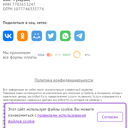
ИНН 7702633247
ОГРН 1077746335776
Поделиться в соц. сетях:
Мы принимаем
все формы оплаты
Политика конфиденциальности
Вся информация на сайте носит исключительно справочный характер.
Товарные знаки используются исключительно для описания устройств, в отношении которых
сервисные центры soc.kitfort-fix.ru предоставляют услуги по ремонту. Услуги оказываются в
неавторизованных сервисных центрах soc.kitfort-fix.ru, которые не связаны с
правообладателями товарных знаков или их официальными представителями.
Ремонт осуществляется для устройств, уже введенных в гражданский оборот в соответствии
Этот сайт использует файлы cookie. Вы можете
со статьей 1487 ГК РФ.
Использование товарных знаков не преследует цели индивидуализации услуг или введения
ознакомиться с
правилами использования
Согласен
потребителей в заблуждение, а служит для информирования о предоставляемых услугах по
ремонту техники указанных брендов.
файлов cookie
Представленная на сайте информация не является публичной офертой, определяемой
положениями Статьи 437(2) Гражданского кодекса РФ