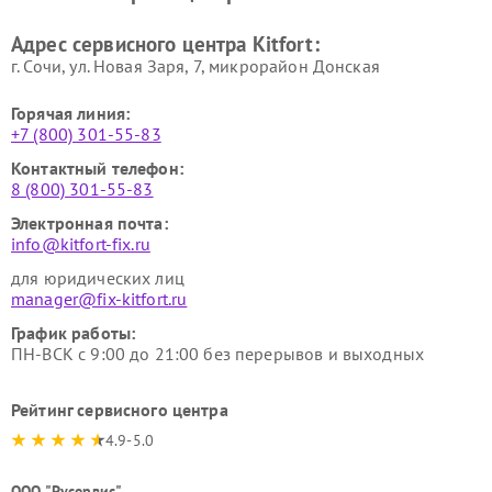
Ремонт гладильных систем
Ремонт беговых дорожек
Адрес сервисного центра Kitfort:
Kitfort
Kitfort
г. Сочи, ул. Новая Заря, 7, микрорайон Донская
Горячая линия:
+7 (800) 301-55-83
Контактный телефон:
8 (800) 301-55-83
Электронная почта:
info@kitfort-fix.ru
для юридических лиц
manager@fix-kitfort.ru
График работы:
ПН-ВСК с 9:00 до 21:00 без перерывов и выходных
Рейтинг сервисного центра
4.9-5.0
ООО "Русервис"