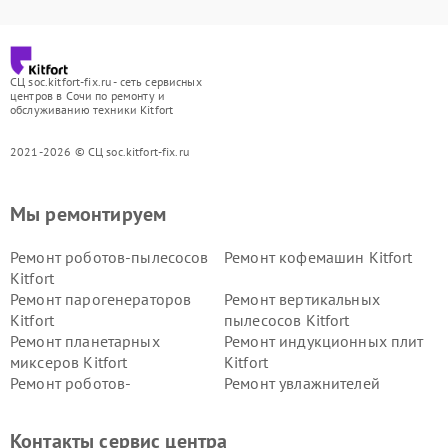
СЦ soc.kitfort-fix.ru - сеть сервисных
центров в Сочи по ремонту и
обслуживанию техники Kitfort
2021-2026 © СЦ soc.kitfort-fix.ru
Мы ремонтируем
Ремонт роботов-пылесосов
Ремонт кофемашин Kitfort
Kitfort
Ремонт парогенераторов
Ремонт вертикальных
Kitfort
пылесосов Kitfort
Ремонт планетарных
Ремонт индукционных плит
миксеров Kitfort
Kitfort
Ремонт роботов-
Ремонт увлажнителей
стеклоочистителей Kitfort
воздуха Kitfort
Ремонт очистителей воздуха
Ремонт велотренажеров
Контакты сервис центра
Kitfort
Kitfort