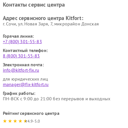
Ремонт очистителей воздуха
Ремонт велотренажеров
Контакты сервис центра
Kitfort
Kitfort
Ремонт гладильных систем
Ремонт беговых дорожек
Адрес сервисного центра Kitfort:
Kitfort
Kitfort
г. Сочи, ул. Новая Заря, 7, микрорайон Донская
Горячая линия:
+7 (800) 301-55-83
Контактный телефон:
8 (800) 301-55-83
Электронная почта:
info@kitfort-fix.ru
для юридических лиц
manager@fix-kitfort.ru
График работы:
ПН-ВСК с 9:00 до 21:00 без перерывов и выходных
Рейтинг сервисного центра
4.9-5.0