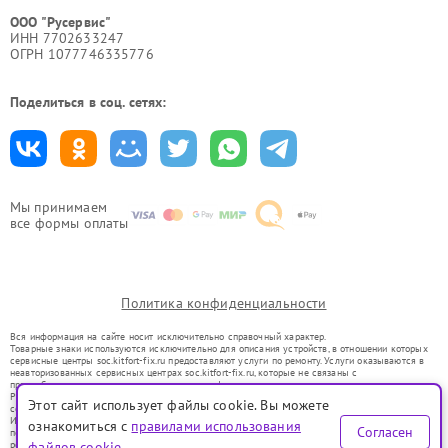
ООО "Русервис"
ИНН 7702633247
ОГРН 1077746335776
Поделиться в соц. сетях:
Мы принимаем
все формы оплаты
Политика конфиденциальности
Вся информация на сайте носит исключительно справочный характер.
Товарные знаки используются исключительно для описания устройств, в отношении которых
сервисные центры soc.kitfort-fix.ru предоставляют услуги по ремонту. Услуги оказываются в
неавторизованных сервисных центрах soc.kitfort-fix.ru, которые не связаны с
правообладателями товарных знаков или их официальными представителями.
Ремонт осуществляется для устройств, уже введенных в гражданский оборот в соответствии
Этот сайт использует файлы cookie. Вы можете
со статьей 1487 ГК РФ.
Использование товарных знаков не преследует цели индивидуализации услуг или введения
ознакомиться с
правилами использования
Согласен
потребителей в заблуждение, а служит для информирования о предоставляемых услугах по
ремонту техники указанных брендов.
файлов cookie