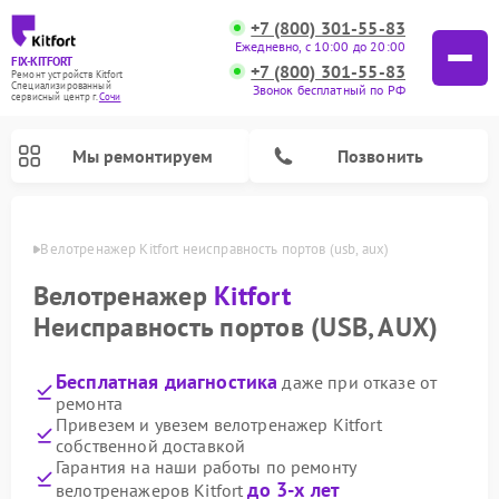
+7 (800) 301-55-83
Ежедневно, с 10:00 до 20:00
FIX-KITFORT
+7 (800) 301-55-83
Ремонт устройств Kitfort
Специализированный
Звонок бесплатный по РФ
cервисный центр г.
Сочи
Мы ремонтируем
Позвонить
 Сочи
Велотренажер Kitfort неисправность портов (usb, aux)
Велотренажер
Kitfort
Неисправность портов (USB, AUX)
Бесплатная диагностика
даже при отказе от
ремонта
Привезем и увезем велотренажер Kitfort
собственной доставкой
Ремонт роботов-стеклоочистителей Kitfort
Ремонт роботов-пылесосов Kitfort
Ремонт планетарных миксеров Kitfort
Ремонт очистителей воздуха Kitfort
Ремонт вертикальных пылесосов Kitfort
Ремонт индукционных плит Kitfort
Ремонт увлажнителей воздуха Kitfort
Ремонт гладильных систем Kitfort
Гарантия на наши работы по ремонту
до 3-х лет
велотренажеров Kitfort