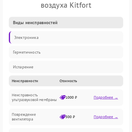
воздуха Kitfort
Виды неисправностей
Электроника
Герметичность
Испарение
Неисправности
Стоимость
Водяной тракт
Неисправность
Механические повреждения
1000 ₽
Подробнее →
ультразвуковой мембраны
Электропитание
Повреждение
500 ₽
Подробнее →
вентилятора
Управление