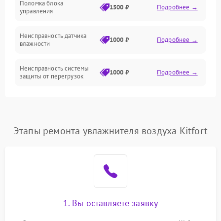
Поломка блока
1500 ₽
Подробнее →
управления
Датчики
Неисправность датчика
1000 ₽
Подробнее →
влажности
Неисправность системы
1000 ₽
Подробнее →
защиты от перегрузок
Повреждение системы
автоматического
1000 ₽
Подробнее →
отключения
Этапы ремонта увлажнителя воздуха Kitfort
Поломка системы защиты
1000 ₽
Подробнее →
от короткого замыкания
Неисправность системы
1000 ₽
Подробнее →
защиты от перегрева
1. Вы оставляете заявку
Повреждение системы
защиты от
1000 ₽
Подробнее →