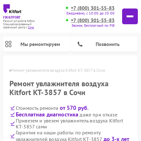
+7 (800) 301-55-83
Ежедневно, с 10:00 до 20:00
FIX-KITFORT
+7 (800) 301-55-83
Ремонт устройств Kitfort
Специализированный
Звонок бесплатный по РФ
cервисный центр г.
Сочи
Мы ремонтируем
Позвонить
 Сочи
Ремонт увлажнителя воздуха Kitfort КТ-3857 в Сочи
Ремонт увлажнителя воздуха
Kitfort КТ-3857 в Сочи
от 570 руб.
Стоимость ремонта
Бесплатная диагностика
даже при отказе
Привезем и увезем увлажнитель воздуха Kitfort
КТ-3857 сами
Ремонт роботов-стеклоочистителей Kitfort
Ремонт роботов-пылесосов Kitfort
Ремонт планетарных миксеров Kitfort
Ремонт вертикальных пылесосов Kitfort
Ремонт индукционных плит Kitfort
Ремонт очистителей воздуха Kitfort
Ремонт гладильных систем Kitfort
Гарантия на наши работы по ремонту
до 3-х лет
увлажнителей воздуха Kitfort КТ-3857