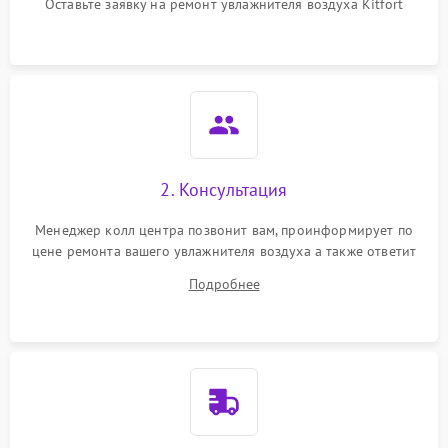
перенапряжения
Оставьте заявку на ремонт увлажнителя воздуха Kitfort
Неисправность системы
1000 ₽
Подробнее →
защиты от замыкания
Повреждение системы
1000 ₽
Подробнее →
защиты от перегрузок
Не отключается
1300 ₽
Подробнее →
2. Консультация
Менеджер колл центра позвонит вам, проинформирует по
цене ремонта вашего увлажнителя воздуха а также ответит
на все ваши вопросы.
Подробнее