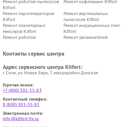
Ремонт роботов-пылесосов
Ремонт кофемашин Kitfort
Kitfort
Ремонт парогенераторов
Ремонт вертикальных
Kitfort
пылесосов Kitfort
Ремонт планетарных
Ремонт индукционных плит
миксеров Kitfort
Kitfort
Ремонт роботов-
Ремонт увлажнителей
стеклоочистителей Kitfort
воздуха Kitfort
Ремонт очистителей воздуха
Ремонт велотренажеров
Контакты сервис центра
Kitfort
Kitfort
Ремонт гладильных систем
Ремонт беговых дорожек
Адрес сервисного центра Kitfort:
Kitfort
Kitfort
г. Сочи, ул. Новая Заря, 7, микрорайон Донская
Горячая линия:
+7 (800) 301-55-83
Контактный телефон:
8 (800) 301-55-83
Электронная почта:
info@kitfort-fix.ru