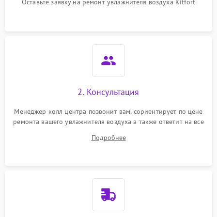
перенапряжения
Оставьте заявку на ремонт увлажнителя воздуха Kitfort
Неисправность системы
1000 ₽
Подробнее →
защиты от замыкания
Повреждение системы
1000 ₽
Подробнее →
защиты от перегрузок
Не отключается
1300 ₽
Подробнее →
2. Консультация
Менеджер колл центра позвонит вам, сориентирует по цене
ремонта вашего увлажнителя воздуха а также ответит на все
ваши вопросы.
Подробнее