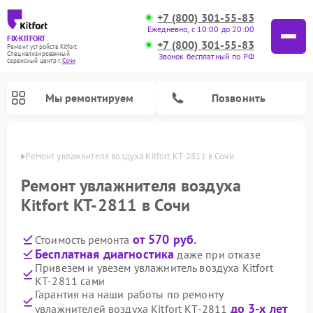
+7 (800) 301-55-83
Ежедневно, с 10:00 до 20:00
FIX-KITFORT
+7 (800) 301-55-83
Ремонт устройств Kitfort
Специализированный
Звонок бесплатный по РФ
cервисный центр г.
Сочи
Мы ремонтируем
Позвонить
 Сочи
Ремонт увлажнителя воздуха Kitfort КТ-2811 в Сочи
Ремонт увлажнителя воздуха
Kitfort КТ-2811 в Сочи
от 570 руб.
Стоимость ремонта
Бесплатная диагностика
даже при отказе
Привезем и увезем увлажнитель воздуха Kitfort
КТ-2811 сами
Ремонт роботов-стеклоочистителей Kitfort
Ремонт роботов-пылесосов Kitfort
Ремонт планетарных миксеров Kitfort
Ремонт вертикальных пылесосов Kitfort
Ремонт индукционных плит Kitfort
Ремонт очистителей воздуха Kitfort
Ремонт гладильных систем Kitfort
Гарантия на наши работы по ремонту
до 3-х лет
увлажнителей воздуха Kitfort КТ-2811