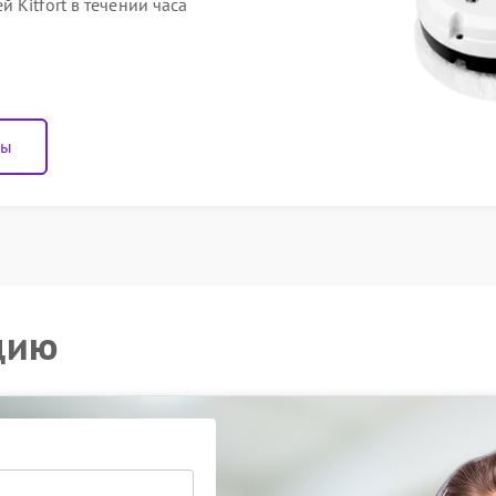
 Kitfort в течении часа
ны
цию