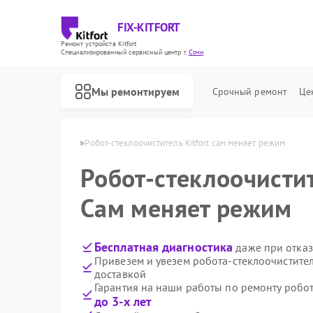
FIX-KITFORT
Ремонт устройств Kitfort
Специализированный cервисный центр г.
Сочи
Мы ремонтируем
Срочный ремонт
Це
телей Kitfort в Сочи
Робот-стеклоочиститель Kitfort сам меняет режим
Робот-стеклоочисти
Сам меняет режим
Бесплатная диагностика
даже при отказ
Привезем и увезем робота-стеклоочистител
доставкой
Гарантия на наши работы по ремонту робот
до 3-х лет
Ремонт роботов-пылесосов Kitfort
Ремонт парогенераторов Kitfort
Ремонт вертикальных пылесосов Kitfort
Ремонт планетарных миксеров Kitfort
Ремонт индукционных плит Kitfort
Ремонт увлажнителей воздуха Kitfort
Ремонт очистителей воздуха Kitfort
Ремонт велотренажеров Kitfort
Ремонт гладильных систем Kitfort
Ремонт беговых дорожек Kitfort