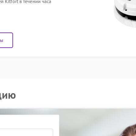
 Kitfort в течении часа
ны
цию