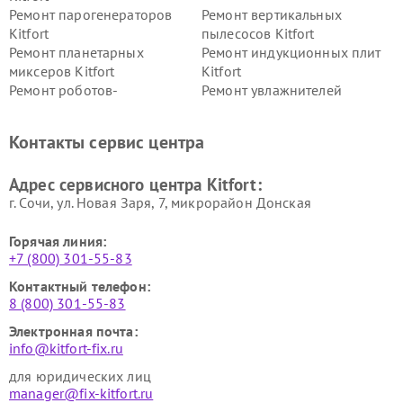
Ремонт парогенераторов
Ремонт вертикальных
Kitfort
пылесосов Kitfort
Ремонт планетарных
Ремонт индукционных плит
миксеров Kitfort
Kitfort
Ремонт роботов-
Ремонт увлажнителей
стеклоочистителей Kitfort
воздуха Kitfort
Ремонт очистителей воздуха
Ремонт велотренажеров
Контакты сервис центра
Kitfort
Kitfort
Ремонт гладильных систем
Ремонт беговых дорожек
Адрес сервисного центра Kitfort:
Kitfort
Kitfort
г. Сочи, ул. Новая Заря, 7, микрорайон Донская
Горячая линия:
+7 (800) 301-55-83
Контактный телефон:
8 (800) 301-55-83
Электронная почта:
info@kitfort-fix.ru
для юридических лиц
manager@fix-kitfort.ru