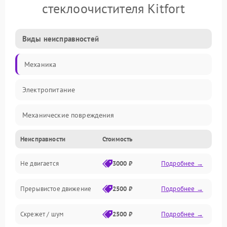
стеклоочистителя Kitfort
Виды неисправностей
Механика
Электропитание
Механические повреждения
Неисправности
Стоимость
Электроника
Не двигается
3000 ₽
Подробнее →
Управление
Прерывистое движение
2500 ₽
Подробнее →
Электрика
Скрежет / шум
2500 ₽
Подробнее →
Программное обеспечение