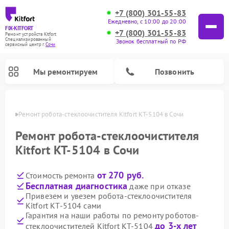
+7 (800) 301-55-83
Ежедневно, с 10:00 до 20:00
FIX-KITFORT
+7 (800) 301-55-83
Ремонт устройств Kitfort
Специализированный
Звонок бесплатный по РФ
cервисный центр г.
Сочи
Мы ремонтируем
Позвонить
 Сочи
Ремонт робота-стеклоочистителя Kitfort КТ-5104 в Сочи
Ремонт робота-стеклоочистителя
Kitfort КТ-5104 в Сочи
от 270 руб.
Стоимость ремонта
Бесплатная диагностика
даже при отказе
Привезем и увезем робота-стеклоочистителя
Kitfort КТ-5104 сами
Ремонт роботов-пылесосов Kitfort
Ремонт планетарных миксеров Kitfort
Ремонт увлажнителей воздуха Kitfort
Ремонт вертикальных пылесосов Kitfort
Ремонт индукционных плит Kitfort
Ремонт очистителей воздуха Kitfort
Ремонт гладильных систем Kitfort
Гарантия на наши работы по ремонту роботов-
до 3-х лет
стеклоочистителей Kitfort КТ-5104