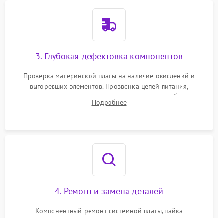
3. Глубокая дефектовка компонентов
Проверка материнской платы на наличие окислений и
выгоревших элементов. Прозвонка цепей питания,
тестирование приводных моторов колес и турбины
Подробнее
всасывания. Оценка состояния оптических и инфракрасных
датчиков, а также механизма лазерного дальномера.
4. Ремонт и замена деталей
Компонентный ремонт системной платы, пайка