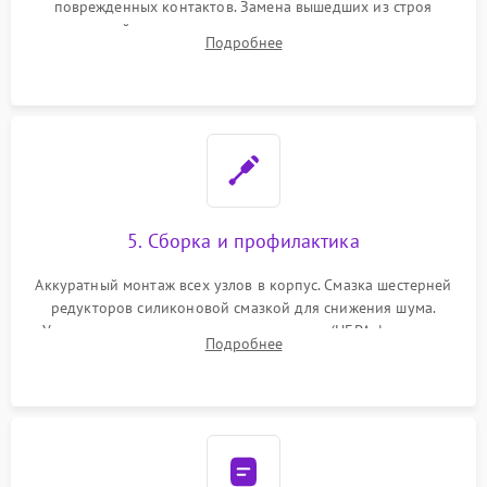
поврежденных контактов. Замена вышедших из строя
двигателей, изношенного аккумулятора, неисправного
Подробнее
лидара или помпы подачи воды. Восстановление шлейфов и
устранение последствий попадания влаги.
5. Сборка и профилактика
Аккуратный монтаж всех узлов в корпус. Смазка шестерней
редукторов силиконовой смазкой для снижения шума.
Установка новых расходных материалов (HEPA-фильтров,
Подробнее
микрофибры, щеток). Надежная фиксация разъемов и
проверка герметичности водяного контура.