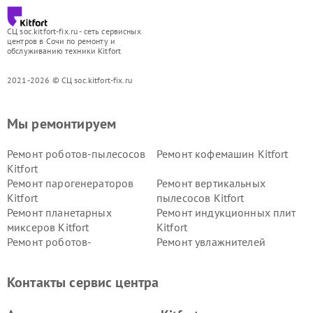
СЦ soc.kitfort-fix.ru - сеть сервисных
центров в Сочи по ремонту и
обслуживанию техники Kitfort
2021-2026 © СЦ soc.kitfort-fix.ru
Мы ремонтируем
Ремонт роботов-пылесосов
Ремонт кофемашин Kitfort
Kitfort
Ремонт парогенераторов
Ремонт вертикальных
Kitfort
пылесосов Kitfort
Ремонт планетарных
Ремонт индукционных плит
миксеров Kitfort
Kitfort
Ремонт роботов-
Ремонт увлажнителей
стеклоочистителей Kitfort
воздуха Kitfort
Ремонт очистителей воздуха
Ремонт велотренажеров
Контакты сервис центра
Kitfort
Kitfort
Ремонт гладильных систем
Ремонт беговых дорожек