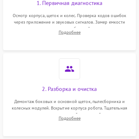
1. Первичная диагностика
Осмотр корпуса, щеток и колес. Проверка кодов ошибок
через приложение и звуковых сигналов. Замер емкости
аккумулятора и тестирование базовой станции зарядки.
Подробнее
Оценка работы лидара, бампера и датчиков падения для
локализации неисправности.
2. Разборка и очистка
Демонтаж боковых и основной щеток, пылесборника и
колесных модулей. Вскрытие корпуса робота. Тщательная
очистка внутренних полостей, шестерней и плат от
Подробнее
скопившейся пыли, волос и шерсти животных с
использованием сжатого воздуха и щеток.