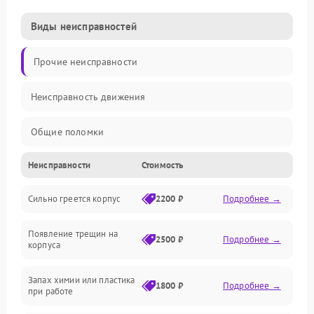
Виды неисправностей
Прочие неисправности
Неисправность движения
Общие поломки
Неисправности
Стоимость
Неисправность датчиков
Сильно греется корпус
2200 ₽
Подробнее →
Неисправность программного обеспечения
Появление трещин на
Проблемы с сигналом
2500 ₽
Подробнее →
корпуса
Неисправность резервуаров и систем подачи воды
Запах химии или пластика
1800 ₽
Подробнее →
при работе
Проблемы с механикой