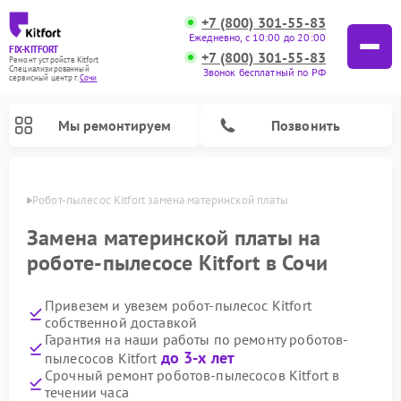
+7 (800) 301-55-83
Ежедневно, с 10:00 до 20:00
FIX-KITFORT
+7 (800) 301-55-83
Ремонт устройств Kitfort
Специализированный
Звонок бесплатный по РФ
cервисный центр г.
Сочи
Мы ремонтируем
Позвонить
 Сочи
Робот-пылесос Kitfort замена материнской платы
Замена материнской платы на
роботе-пылесосе Kitfort в Сочи
Привезем и увезем робот-пылесос Kitfort
собственной доставкой
Гарантия на наши работы по ремонту роботов-
до 3-х лет
пылесосов Kitfort
Ремонт вертикальных пылесосов Kitfort
Ремонт индукционных плит Kitfort
Ремонт увлажнителей воздуха Kitfort
Ремонт роботов-стеклоочистителей Kitfort
Ремонт планетарных миксеров Kitfort
Ремонт очистителей воздуха Kitfort
Ремонт гладильных систем Kitfort
Срочный ремонт роботов-пылесосов Kitfort в
течении часа