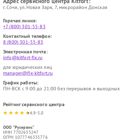
Адрес сервисного центра Kitfort:
Kitfort
Kitfort
г. Сочи, ул. Новая Заря, 7, микрорайон Донская
Горячая линия:
+7 (800) 301-55-83
Контактный телефон:
8 (800) 301-55-83
Электронная почта:
info@kitfort-fix.ru
для юридических лиц
manager@fix-kitfort.ru
График работы:
ПН-ВСК с 9:00 до 21:00 без перерывов и выходных
Рейтинг сервисного центра
4.9-5.0
ООО "Русервис"
ИНН 7702633247
ОГРН 1077746335776