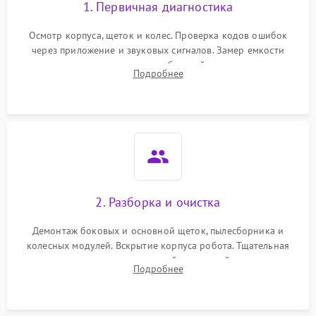
1. Первичная диагностика
Осмотр корпуса, щеток и колес. Проверка кодов ошибок
через приложение и звуковых сигналов. Замер емкости
аккумулятора и тестирование базовой станции зарядки.
Подробнее
Оценка работы лидара, бампера и датчиков падения для
локализации неисправности.
2. Разборка и очистка
Демонтаж боковых и основной щеток, пылесборника и
колесных модулей. Вскрытие корпуса робота. Тщательная
очистка внутренних полостей, шестерней и плат от
Подробнее
скопившейся пыли, волос и шерсти животных с
использованием сжатого воздуха и щеток.