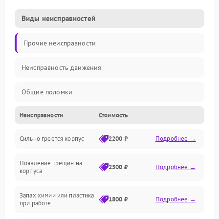
Виды неисправностей
Прочие неисправности
Неисправность движения
Общие поломки
Неисправности
Стоимость
Неисправность датчиков
Сильно греется корпус
2200 ₽
Подробнее →
Неисправность программного обеспечения
Появление трещин на
Проблемы с сигналом
2500 ₽
Подробнее →
корпуса
Неисправность резервуаров и систем подачи воды
Запах химии или пластика
1800 ₽
Подробнее →
при работе
Проблемы с механикой