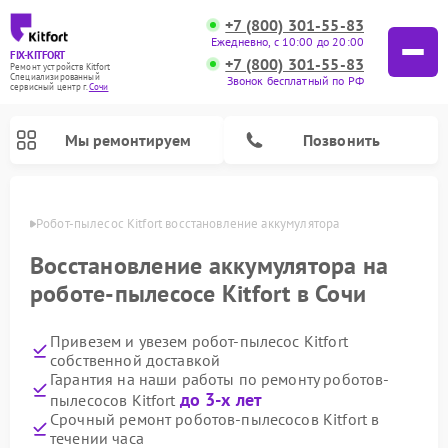
+7 (800) 301-55-83
Ежедневно, с 10:00 до 20:00
FIX-KITFORT
+7 (800) 301-55-83
Ремонт устройств Kitfort
Специализированный
Звонок бесплатный по РФ
cервисный центр г.
Сочи
Мы ремонтируем
Позвонить
 Сочи
Робот-пылесос Kitfort восстановление аккумулятора
Восстановление аккумулятора на
роботе-пылесосе Kitfort в Сочи
Привезем и увезем робот-пылесос Kitfort
собственной доставкой
Гарантия на наши работы по ремонту роботов-
до 3-х лет
пылесосов Kitfort
Ремонт вертикальных пылесосов Kitfort
Ремонт индукционных плит Kitfort
Ремонт увлажнителей воздуха Kitfort
Ремонт роботов-стеклоочистителей Kitfort
Ремонт планетарных миксеров Kitfort
Ремонт очистителей воздуха Kitfort
Ремонт гладильных систем Kitfort
Срочный ремонт роботов-пылесосов Kitfort в
течении часа