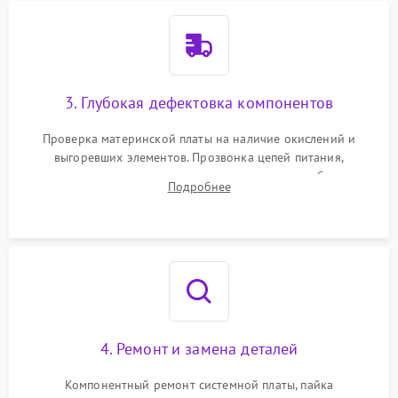
3. Глубокая дефектовка компонентов
Проверка материнской платы на наличие окислений и
выгоревших элементов. Прозвонка цепей питания,
тестирование приводных моторов колес и турбины
Подробнее
всасывания. Оценка состояния оптических и инфракрасных
датчиков, а также механизма лазерного дальномера.
4. Ремонт и замена деталей
Компонентный ремонт системной платы, пайка