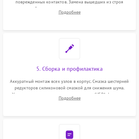
поврежденных контактов. Замена вышедших из строя
двигателей, изношенного аккумулятора, неисправного
Подробнее
лидара или помпы подачи воды. Восстановление шлейфов и
устранение последствий попадания влаги.
5. Сборка и профилактика
Аккуратный монтаж всех узлов в корпус. Смазка шестерней
редукторов силиконовой смазкой для снижения шума.
Установка новых расходных материалов (HEPA-фильтров,
Подробнее
микрофибры, щеток). Надежная фиксация разъемов и
проверка герметичности водяного контура.