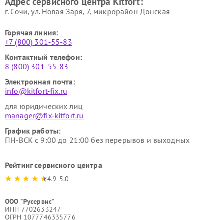
Адрес сервисного центра Kitfort:
Kitfort
Kitfort
г. Сочи, ул. Новая Заря, 7, микрорайон Донская
Горячая линия:
+7 (800) 301-55-83
Контактный телефон:
8 (800) 301-55-83
Электронная почта:
info@kitfort-fix.ru
для юридических лиц
manager@fix-kitfort.ru
График работы:
ПН-ВСК с 9:00 до 21:00 без перерывов и выходных
Рейтинг сервисного центра
4.9-5.0
ООО "Русервис"
ИНН 7702633247
ОГРН 1077746335776