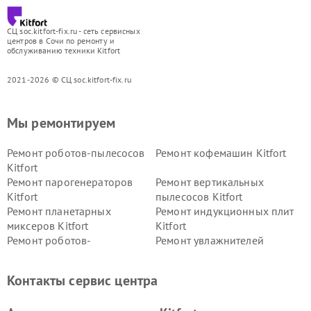
СЦ soc.kitfort-fix.ru - сеть сервисных
центров в Сочи по ремонту и
обслуживанию техники Kitfort
2021-2026 © СЦ soc.kitfort-fix.ru
Мы ремонтируем
Ремонт роботов-пылесосов
Ремонт кофемашин Kitfort
Kitfort
Ремонт парогенераторов
Ремонт вертикальных
Kitfort
пылесосов Kitfort
Ремонт планетарных
Ремонт индукционных плит
миксеров Kitfort
Kitfort
Ремонт роботов-
Ремонт увлажнителей
стеклоочистителей Kitfort
воздуха Kitfort
Ремонт очистителей воздуха
Ремонт велотренажеров
Контакты сервис центра
Kitfort
Kitfort
Ремонт гладильных систем
Ремонт беговых дорожек