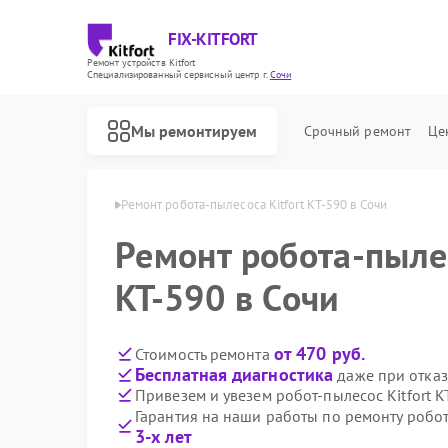
FIX-KITFORT
Ремонт устройств Kitfort
Специализированный cервисный центр г.
Сочи
Мы ремонтируем
Срочный ремонт
Це
осов Kitfort в Сочи
Ремонт робота-пылесоса Kitfort KT-590 в Сочи
Ремонт робота-пылес
KT-590 в Сочи
от 470 руб.
Стоимость ремонта
Бесплатная диагностика
даже при отказ
Привезем и увезем робот-пылесос Kitfort K
Гарантия на наши работы по ремонту робот
3-х лет
Ремонт парогенераторов Kitfort
Ремонт вертикальных пылесосов Kitfort
Ремонт планетарных миксеров Kitfort
Ремонт индукционных плит Kitfort
Ремонт роботов-стеклоочистителей Kitfort
Ремонт увлажнителей воздуха Kitfort
Ремонт очистителей воздуха Kitfort
Ремонт велотренажеров Kitfort
Ремонт гладильных систем Kitfort
Ремонт беговых дорожек Kitfort