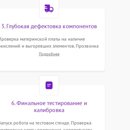
3. Глубокая дефектовка компонентов
Проверка материнской платы на наличие
окислений и выгоревших элементов. Прозвонка
цепей питания, тестирование приводных
Подробнее
моторов колес и турбины всасывания. Оценка
состояния оптических и инфракрасных
датчиков, а также механизма лазерного
дальномера.
6. Финальное тестирование и
калибровка
Запуск робота на тестовом стенде. Проверка
построения карты помещения, корректности