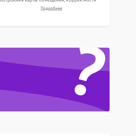
навигации и обхода препятствий. Оценка силы
Подробнее
всасывания и работы турбины. Тестирование
автоматического возврата на док-станцию и
?
процесса зарядки.