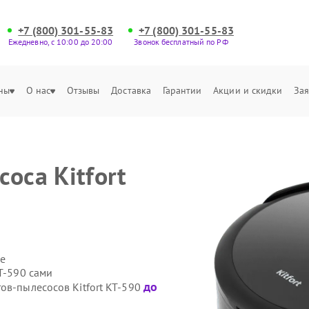
+7 (800) 301-55-83
+7 (800) 301-55-83
Ежедневно, с 10:00 до 20:00
Звонок бесплатный по РФ
ны
О нас
Отзывы
Доставка
Гарантии
Акции и скидки
Зая
оса Kitfort
е
T-590 сами
до
ов-пылесосов Kitfort KT-590