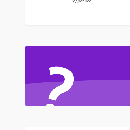
Подробнее
неисправного лидара или помпы подачи воды.
Восстановление шлейфов и устранение
последствий попадания влаги.
?