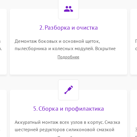
2. Разборка и очистка
в
Демонтаж боковых и основной щеток,
.
пылесборника и колесных модулей. Вскрытие
корпуса робота. Тщательная очистка внутренних
Подробнее
полостей, шестерней и плат от скопившейся
пыли, волос и шерсти животных с
использованием сжатого воздуха и щеток.
5. Сборка и профилактика
Аккуратный монтаж всех узлов в корпус. Смазка
з
шестерней редукторов силиконовой смазкой
для снижения шума. Установка новых