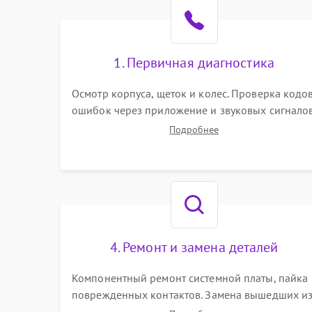
Режим работы
Программные сбои
1. Первичная диагностика
Осмотр корпуса, щеток и колес. Проверка кодо
ошибок через приложение и звуковых сигналов
Замер емкости аккумулятора и тестирование
Подробнее
базовой станции зарядки. Оценка работы
лидара, бампера и датчиков падения для
локализации неисправности.
4. Ремонт и замена деталей
Компонентный ремонт системной платы, пайка
поврежденных контактов. Замена вышедших и
строя двигателей, изношенного аккумулятора,