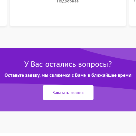
Подробнее
расходных материалов (HEPA-фильтров,
микрофибры, щеток). Надежная фиксация
разъемов и проверка герметичности водяного
контура.
У Вас остались вопросы?
Оставьте заявку, мы свяжемся с Вами в ближайшее время
Заказать звонок