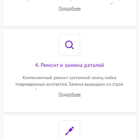
тестирование приводных моторов колес и турбины
Подробнее
всасывания. Оценка состояния оптических и инфракрасных
датчиков, а также механизма лазерного дальномера.
4. Ремонт и замена деталей
Компонентный ремонт системной платы, пайка
поврежденных контактов. Замена вышедших из строя
двигателей, изношенного аккумулятора, неисправного
Подробнее
лидара или помпы подачи воды. Восстановление шлейфов и
устранение последствий попадания влаги.