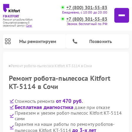
+7 (800) 301-55-83
Ежедневно, с 10:00 до 20:00
FIX-KITFORT
+7 (800) 301-55-83
Ремонт устройств Kitfort
Специализированный
Звонок бесплатный по РФ
cервисный центр г.
Сочи
Мы ремонтируем
Позвонить
 Сочи
Ремонт робота-пылесоса Kitfort КТ-5114 в Сочи
Ремонт робота-пылесоса Kitfort
КТ-5114 в Сочи
от 470 руб.
Стоимость ремонта
Бесплатная диагностика
даже при отказе
Привезем и увезем робот-пылесос Kitfort КТ-5114
сами
Ремонт вертикальных пылесосов Kitfort
Ремонт индукционных плит Kitfort
Ремонт увлажнителей воздуха Kitfort
Ремонт роботов-стеклоочистителей Kitfort
Ремонт планетарных миксеров Kitfort
Ремонт очистителей воздуха Kitfort
Ремонт гладильных систем Kitfort
Гарантия на наши работы по ремонту роботов-
до 3-х лет
пылесосов Kitfort КТ-5114