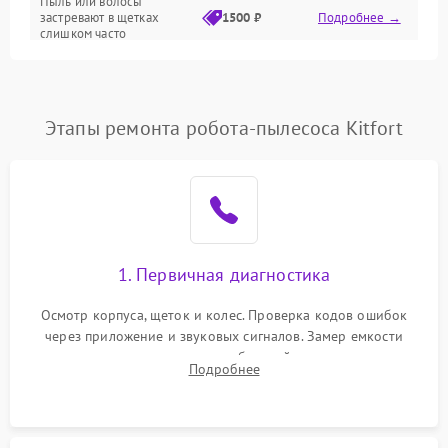
Пыль или волосы
застревают в щетках
1500 ₽
Подробнее →
слишком часто
Программные сбои
Этапы ремонта робота-пылесоса Kitfort
1. Первичная диагностика
Осмотр корпуса, щеток и колес. Проверка кодов ошибок
через приложение и звуковых сигналов. Замер емкости
аккумулятора и тестирование базовой станции зарядки.
Подробнее
Оценка работы лидара, бампера и датчиков падения для
локализации неисправности.