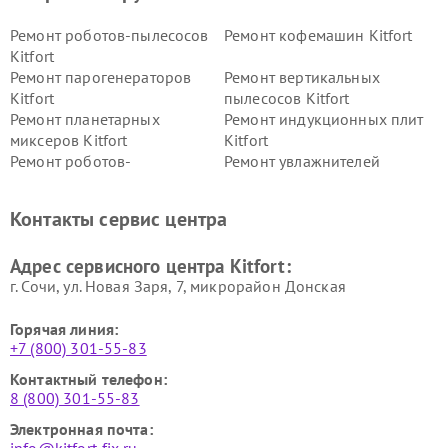
Ремонт роботов-пылесосов
Ремонт кофемашин Kitfort
Kitfort
Ремонт парогенераторов
Ремонт вертикальных
Kitfort
пылесосов Kitfort
Ремонт планетарных
Ремонт индукционных плит
миксеров Kitfort
Kitfort
Ремонт роботов-
Ремонт увлажнителей
стеклоочистителей Kitfort
воздуха Kitfort
Ремонт очистителей воздуха
Ремонт велотренажеров
Контакты сервис центра
Kitfort
Kitfort
Ремонт гладильных систем
Ремонт беговых дорожек
Адрес сервисного центра Kitfort:
Kitfort
Kitfort
г. Сочи, ул. Новая Заря, 7, микрорайон Донская
Горячая линия:
+7 (800) 301-55-83
Контактный телефон:
8 (800) 301-55-83
Электронная почта: