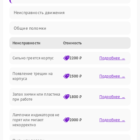
Неисправность движения
Общие поломки
Неисправности
Стоимость
Неисправность датчиков
Сильно греется корпус
2200 ₽
Подробнее →
Неисправность программного обеспечения
Появление трещин на
Проблемы с сигналом
2500 ₽
Подробнее →
корпуса
Неисправность резервуаров и систем подачи воды
Запах химии или пластика
1800 ₽
Подробнее →
при работе
Проблемы с механикой
Лампочки индикаторов не
горят или мигают
2000 ₽
Подробнее →
Батарея
некорректно
Режим работы