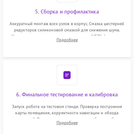
5. Сборка и профилактика
Аккуратный монтаж всех узлов в корпус. Смазка шестерней
редукторов силиконовой смазкой для снижения шума.
Установка новых расходных материалов (HEPA-фильтров,
Подробнее
микрофибры, щеток). Надежная фиксация разъемов и
проверка герметичности водяного контура.
6. Финальное тестирование и калибровка
Запуск робота на тестовом стенде. Проверка построения
карты помещения, корректности навигации и обхода
препятствий. Оценка силы всасывания и работы турбины.
Подробнее
Тестирование автоматического возврата на док-станцию и
процесса зарядки.