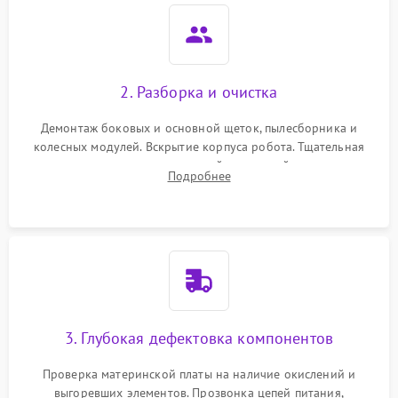
2. Разборка и очистка
Демонтаж боковых и основной щеток, пылесборника и
колесных модулей. Вскрытие корпуса робота. Тщательная
очистка внутренних полостей, шестерней и плат от
Подробнее
скопившейся пыли, волос и шерсти животных с
использованием сжатого воздуха и щеток.
3. Глубокая дефектовка компонентов
Проверка материнской платы на наличие окислений и
выгоревших элементов. Прозвонка цепей питания,