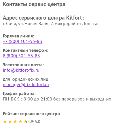
Контакты сервис центра
Kitfort
Kitfort
Ремонт гладильных систем
Ремонт беговых дорожек
Адрес сервисного центра Kitfort:
Kitfort
Kitfort
г. Сочи, ул. Новая Заря, 7, микрорайон Донская
Горячая линия:
+7 (800) 301-55-83
Контактный телефон:
8 (800) 301-55-83
Электронная почта:
info@kitfort-fix.ru
для юридических лиц
manager@fix-kitfort.ru
График работы:
ПН-ВСК с 9:00 до 21:00 без перерывов и выходных
Рейтинг сервисного центра
4.9-5.0