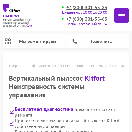
+7 (800) 301-55-83
Ежедневно, с 10:00 до 20:00
FIX-KITFORT
+7 (800) 301-55-83
Ремонт устройств Kitfort
Специализированный
Звонок бесплатный по РФ
cервисный центр г.
Сочи
Мы ремонтируем
Позвонить
 Сочи
Вертикальный пылесос Kitfort неисправность системы управления
Вертикальный пылесос
Kitfort
Неисправность системы
управления
Бесплатная диагностика
даже при отказе от
ремонта
Привезем и увезем вертикальный пылесос Kitfort
Ремонт роботов-пылесосов Kitfort
Ремонт индукционных плит Kitfort
Ремонт увлажнителей воздуха Kitfort
Ремонт роботов-стеклоочистителей Kitfort
Ремонт планетарных миксеров Kitfort
Ремонт очистителей воздуха Kitfort
Ремонт гладильных систем Kitfort
собственной доставкой
Гарантия на наши работы по ремонту