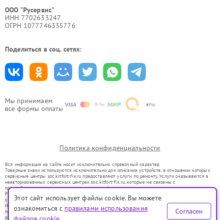
ООО "Русервис"
ИНН 7702633247
ОГРН 1077746335776
Поделиться в соц. сетях:
Мы принимаем
все формы оплаты
Политика конфиденциальности
Вся информация на сайте носит исключительно справочный характер.
Товарные знаки используются исключительно для описания устройств, в отношении которых
сервисные центры soc.kitfort-fix.ru предоставляют услуги по ремонту. Услуги оказываются в
неавторизованных сервисных центрах soc.kitfort-fix.ru, которые не связаны с
правообладателями товарных знаков или их официальными представителями.
Ремонт осуществляется для устройств, уже введенных в гражданский оборот в соответствии
Этот сайт использует файлы cookie. Вы можете
со статьей 1487 ГК РФ.
Использование товарных знаков не преследует цели индивидуализации услуг или введения
ознакомиться с
правилами использования
Согласен
потребителей в заблуждение, а служит для информирования о предоставляемых услугах по
ремонту техники указанных брендов.
файлов cookie