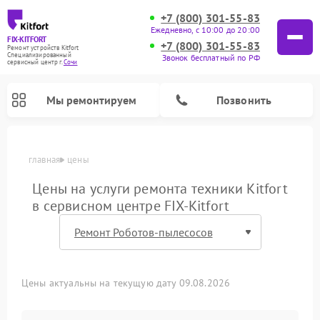
+7 (800) 301-55-83
Ежедневно, с 10:00 до 20:00
FIX-KITFORT
+7 (800) 301-55-83
Ремонт устройств Kitfort
Специализированный
Звонок бесплатный по РФ
cервисный центр г.
Сочи
Мы ремонтируем
Позвонить
главная
цены
Цены на услуги ремонта техники Kitfort
в сервисном центре FIX-Kitfort
Цены актуальны на текущую дату 09.08.2026
Ремонт роботов-стеклоочистителей Kitfort
Ремонт роботов-пылесосов Kitfort
Ремонт планетарных миксеров Kitfort
Ремонт очистителей воздуха Kitfort
Ремонт гладильных систем Kitfort
Ремонт вертикальных пылесосов Kitfort
Ремонт индукционных плит Kitfort
Ремонт увлажнителей воздуха Kitfort