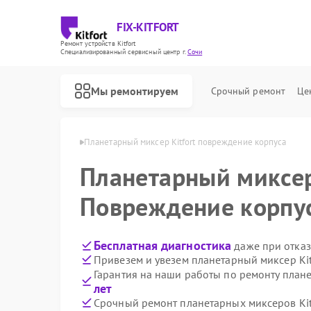
FIX-KITFORT
Ремонт устройств Kitfort
Специализированный cервисный центр г.
Сочи
Мы ремонтируем
Срочный ремонт
Це
еров Kitfort в Сочи
Планетарный миксер Kitfort повреждение корпуса
Планетарный миксе
Повреждение корпу
Бесплатная диагностика
даже при отказ
Привезем и увезем планетарный миксер Kit
Гарантия на наши работы по ремонту плане
лет
Срочный ремонт планетарных миксеров Kitf
Ремонт роботов-пылесосов Kitfort
Ремонт парогенераторов Kitfort
Ремонт вертикальных пылесосов Kitfort
Ремонт индукционных плит Kitfort
Ремонт роботов-стеклоочистителей Kitfort
Ремонт увлажнителей воздуха Kitfort
Ремонт очистителей воздуха Kitfort
Ремонт велотренажеров Kitfort
Ремонт гладильных систем Kitfort
Ремонт беговых дорожек Kitfort