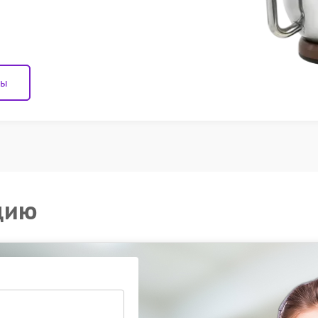
ны
цию