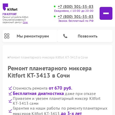
+7 (800) 301-55-83
Ежедневно, с 10:00 до 20:00
FIX-KITFORT
+7 (800) 301-55-83
Ремонт устройств Kitfort
Специализированный
Звонок бесплатный по РФ
cервисный центр г.
Сочи
Мы ремонтируем
Позвонить
 Сочи
Ремонт планетарного миксера Kitfort КТ-3413 в Сочи
Ремонт планетарного миксера
Kitfort КТ-3413 в Сочи
от 670 руб.
Стоимость ремонта
Бесплатная диагностика
даже при отказе
Привезем и увезем планетарный миксер Kitfort
КТ-3413 сами
Ремонт роботов-пылесосов Kitfort
Ремонт индукционных плит Kitfort
Ремонт увлажнителей воздуха Kitfort
Ремонт роботов-стеклоочистителей Kitfort
Ремонт вертикальных пылесосов Kitfort
Ремонт очистителей воздуха Kitfort
Ремонт гладильных систем Kitfort
Гарантия на наши работы по ремонту планетарных
до 3-х лет
миксеров Kitfort КТ-3413