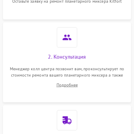
защиты от перегрузок
Оставьте заявку на ремонт планетарного миксера Kitfort
Неисправность системы
1000 ₽
Подробнее →
защиты от перегрева
Поломка системы защиты
1000 ₽
Подробнее →
от перенапряжения
Поломка системы защиты
2. Консультация
1000 ₽
Подробнее →
от замыкания
Менеджер колл центра позвонит вам, проконсультирует по
стоимости ремонта вашего планетарного миксера а также
ответит на все ваши вопросы.
Подробнее