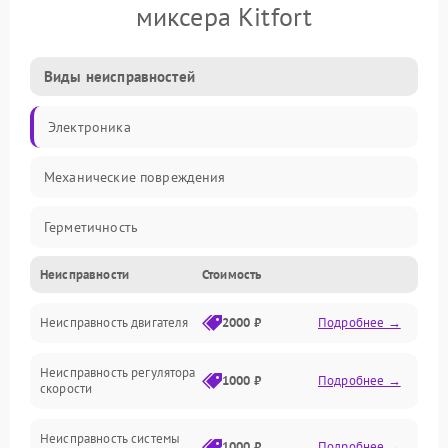
миксера Kitfort
Виды неисправностей
Электроника
Механические повреждения
Герметичность
Неисправности
Стоимость
Механика
Неисправность двигателя
2000 ₽
Подробнее →
Электропитание
Неисправность регулятора
Привод
1000 ₽
Подробнее →
скорости
Неисправность системы
1000 ₽
Подробнее →