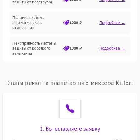
защиты от перегрузок
Поломка системы
автоматического
1000 ₽
Подробнее →
отключения
Неисправность системы
защиты от короткого
1000 ₽
Подробнее →
замыкания
Повреждение системы
1000 ₽
Подробнее →
защиты от перегрева
Этапы ремонта планетарного миксера Kitfort
Неисправность системы
защиты от
1000 ₽
Подробнее →
перенапряжения
Неисправность системы
1000 ₽
Подробнее →
защиты от замыкания
1. Вы оставляете заявку
Повреждение системы
1000 ₽
Подробнее →