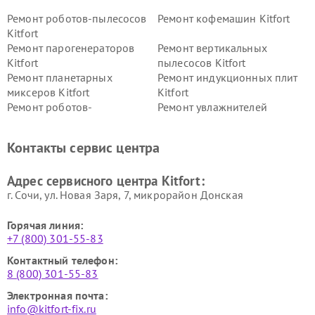
Ремонт роботов-пылесосов
Ремонт кофемашин Kitfort
Kitfort
Ремонт парогенераторов
Ремонт вертикальных
Kitfort
пылесосов Kitfort
Ремонт планетарных
Ремонт индукционных плит
миксеров Kitfort
Kitfort
Ремонт роботов-
Ремонт увлажнителей
стеклоочистителей Kitfort
воздуха Kitfort
Ремонт очистителей воздуха
Ремонт велотренажеров
Контакты сервис центра
Kitfort
Kitfort
Ремонт гладильных систем
Ремонт беговых дорожек
Адрес сервисного центра Kitfort:
Kitfort
Kitfort
г. Сочи, ул. Новая Заря, 7, микрорайон Донская
Горячая линия:
+7 (800) 301-55-83
Контактный телефон:
8 (800) 301-55-83
Электронная почта:
info@kitfort-fix.ru