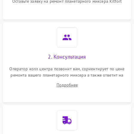
защиты от перегрузок
Оставьте заявку на ремонт планетарного миксера Kitfort
Неисправность системы
1000 ₽
Подробнее →
защиты от перегрева
Поломка системы защиты
1000 ₽
Подробнее →
от перенапряжения
Поломка системы защиты
2. Консультация
1000 ₽
Подробнее →
от замыкания
Оператор колл центра позвонит вам, сориентирует по цене
ремонта вашего планетарного миксера а также ответит на
все ваши вопросы.
Подробнее