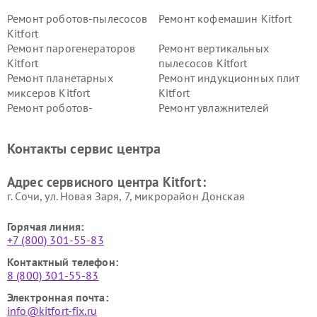
Ремонт роботов-пылесосов
Ремонт кофемашин Kitfort
Kitfort
Ремонт парогенераторов
Ремонт вертикальных
Kitfort
пылесосов Kitfort
Ремонт планетарных
Ремонт индукционных плит
миксеров Kitfort
Kitfort
Ремонт роботов-
Ремонт увлажнителей
стеклоочистителей Kitfort
воздуха Kitfort
Ремонт очистителей воздуха
Ремонт велотренажеров
Контакты сервис центра
Kitfort
Kitfort
Ремонт гладильных систем
Ремонт беговых дорожек
Адрес сервисного центра Kitfort:
Kitfort
Kitfort
г. Сочи, ул. Новая Заря, 7, микрорайон Донская
Горячая линия:
+7 (800) 301-55-83
Контактный телефон:
8 (800) 301-55-83
Электронная почта:
info@kitfort-fix.ru