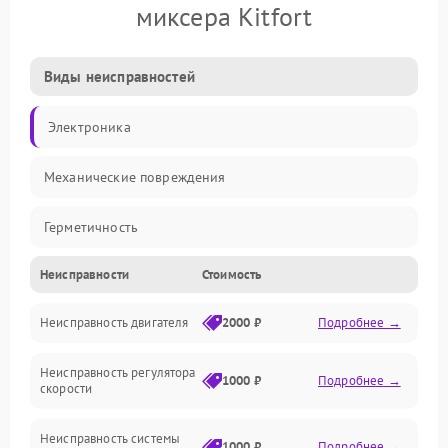
миксера Kitfort
Виды неисправностей
Электроника
Механические повреждения
Герметичность
Неисправности
Стоимость
Механика
Неисправность двигателя
2000 ₽
Подробнее →
Электропитание
Неисправность регулятора
Привод
1000 ₽
Подробнее →
скорости
Неисправность системы
1000 ₽
Подробнее →