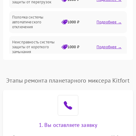
защиты от перегрузок
Поломка системы
автоматического
1000 ₽
Подробнее →
отключения
Неисправность системы
защиты от короткого
1000 ₽
Подробнее →
замыкания
Повреждение системы
1000 ₽
Подробнее →
защиты от перегрева
Этапы ремонта планетарного миксера Kitfort
Неисправность системы
защиты от
1000 ₽
Подробнее →
перенапряжения
Неисправность системы
1000 ₽
Подробнее →
защиты от замыкания
1. Вы оставляете заявку
Повреждение системы
1000 ₽
Подробнее →