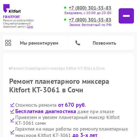
+7 (800) 301-55-83
Ежедневно, с 10:00 до 20:00
FIX-KITFORT
+7 (800) 301-55-83
Ремонт устройств Kitfort
Специализированный
Звонок бесплатный по РФ
cервисный центр г.
Сочи
Мы ремонтируем
Позвонить
 Сочи
Ремонт планетарного миксера Kitfort КТ-3061 в Сочи
Ремонт планетарного миксера
Kitfort КТ-3061 в Сочи
от 670 руб.
Стоимость ремонта
Бесплатная диагностика
даже при отказе
Привезем и увезем планетарный миксер Kitfort
КТ-3061 сами
Ремонт роботов-пылесосов Kitfort
Ремонт индукционных плит Kitfort
Ремонт увлажнителей воздуха Kitfort
Ремонт роботов-стеклоочистителей Kitfort
Ремонт вертикальных пылесосов Kitfort
Ремонт очистителей воздуха Kitfort
Ремонт гладильных систем Kitfort
Гарантия на наши работы по ремонту планетарных
до 3-х лет
миксеров Kitfort КТ-3061