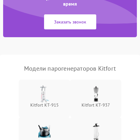
время
Не сохраняет настройки
1200 ₽
Подробнее →
Заказать звонок
Не включается
1500 ₽
Подробнее →
Не подает пар
1800 ₽
Подробнее →
Модели парогенераторов Kitfort
Kitfort KT-915
Kitfort КТ-937