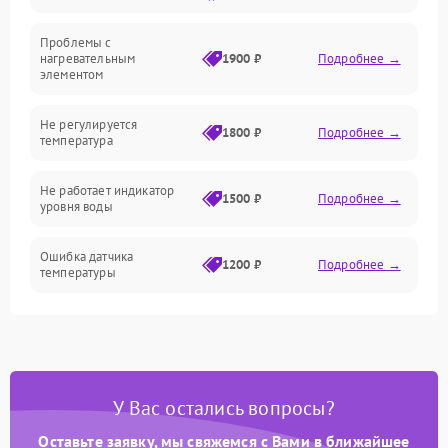
Проблемы с
Механика
нагревательным
1900 ₽
Подробнее →
элементом
Не регулируется
1800 ₽
Подробнее →
температура
Не работает индикатор
1500 ₽
Подробнее →
уровня воды
Ошибка датчика
1200 ₽
Подробнее →
температуры
Не работает индикатор
1000 ₽
Подробнее →
Ошибка платы управления
1500 ₽
Подробнее →
У Вас остались вопросы?
Сбой режима работы
1200 ₽
Подробнее →
Оставьте заявку, мы свяжемся с Вами в ближайшее