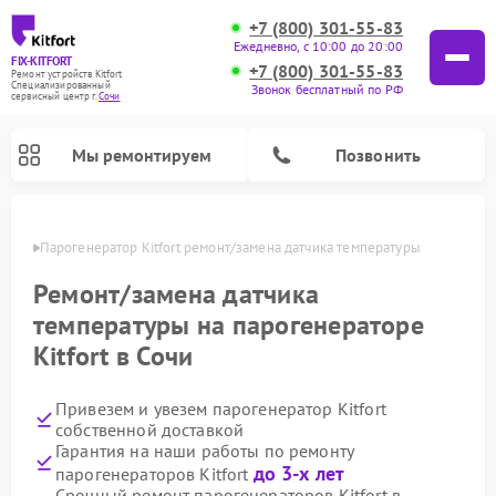
+7 (800) 301-55-83
Ежедневно, с 10:00 до 20:00
FIX-KITFORT
+7 (800) 301-55-83
Ремонт устройств Kitfort
Специализированный
Звонок бесплатный по РФ
cервисный центр г.
Сочи
Мы ремонтируем
Позвонить
 Сочи
Парогенератор Kitfort ремонт/замена датчика температуры
Ремонт/замена датчика
температуры на парогенераторе
Kitfort в Сочи
Привезем и увезем парогенератор Kitfort
собственной доставкой
Гарантия на наши работы по ремонту
Ремонт вертикальных пылесосов Kitfort
Ремонт роботов-пылесосов Kitfort
Ремонт индукционных плит Kitfort
Ремонт увлажнителей воздуха Kitfort
Ремонт роботов-стеклоочистителей Kitfort
Ремонт планетарных миксеров Kitfort
Ремонт очистителей воздуха Kitfort
Ремонт гладильных систем Kitfort
до 3-х лет
парогенераторов Kitfort
Срочный ремонт парогенераторов Kitfort в