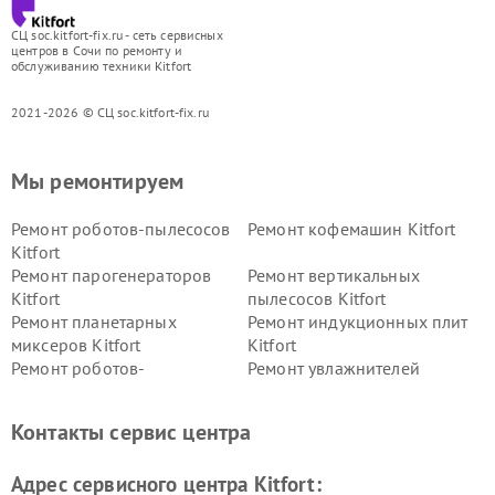
СЦ soc.kitfort-fix.ru - сеть сервисных
центров в Сочи по ремонту и
обслуживанию техники Kitfort
2021-2026 © СЦ soc.kitfort-fix.ru
Мы ремонтируем
Ремонт роботов-пылесосов
Ремонт кофемашин Kitfort
Kitfort
Ремонт парогенераторов
Ремонт вертикальных
Kitfort
пылесосов Kitfort
Ремонт планетарных
Ремонт индукционных плит
миксеров Kitfort
Kitfort
Ремонт роботов-
Ремонт увлажнителей
стеклоочистителей Kitfort
воздуха Kitfort
Ремонт очистителей воздуха
Ремонт велотренажеров
Контакты сервис центра
Kitfort
Kitfort
Ремонт гладильных систем
Ремонт беговых дорожек
Адрес сервисного центра Kitfort:
Kitfort
Kitfort