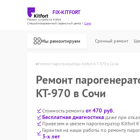
FIX-KITFORT
Ремонт устройств Kitfort
Специализированный cервисный центр г.
Сочи
Мы ремонтируем
Срочный ремонт
Це
торов Kitfort в Сочи
Ремонт парогенератора Kitfort КТ-970 в Сочи
Ремонт парогенерато
КТ-970 в Сочи
от 470 руб.
Стоимость ремонта
Бесплатная диагностика
даже при отказ
Привезем и увезем парогенератор Kitfort 
Гарантия на наши работы по ремонту парог
3-х лет
Ремонт роботов-пылесосов Kitfort
Ремонт вертикальных пылесосов Kitfort
Ремонт планетарных миксеров Kitfort
Ремонт индукционных плит Kitfort
Ремонт роботов-стеклоочистителей Kitfort
Ремонт увлажнителей воздуха Kitfort
Ремонт очистителей воздуха Kitfort
Ремонт велотренажеров Kitfort
Ремонт гладильных систем Kitfort
Ремонт беговых дорожек Kitfort