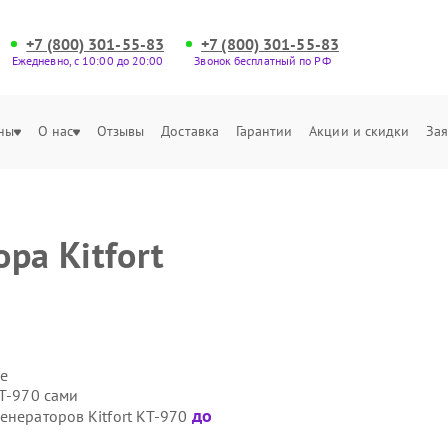
+7 (800) 301-55-83
+7 (800) 301-55-83
Ежедневно, с 10:00 до 20:00
Звонок бесплатный по РФ
ны
О нас
Отзывы
Доставка
Гарантии
Акции и скидки
Зая
ра Kitfort
е
КТ-970 сами
до
енераторов Kitfort КТ-970