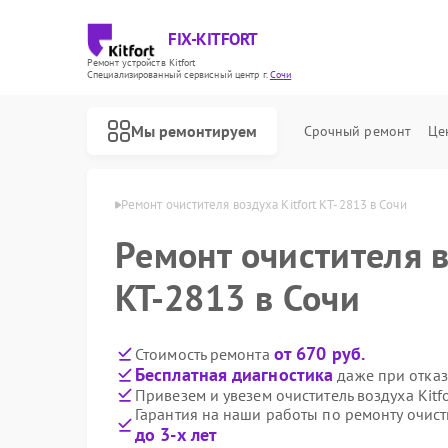
FIX-KITFORT
Ремонт устройств Kitfort
Специализированный cервисный центр г.
Сочи
Мы ремонтируем
Срочный ремонт
Це
здуха Kitfort в Сочи
Ремонт очистителя воздуха Kitfort КТ-2813 в Сочи
Ремонт очистителя в
КТ-2813 в Сочи
от 670 руб.
Стоимость ремонта
Бесплатная диагностика
даже при отказ
Привезем и увезем очиститель воздуха Kitf
Гарантия на наши работы по ремонту очисти
до 3-х лет
Ремонт роботов-пылесосов Kitfort
Ремонт парогенераторов Kitfort
Ремонт вертикальных пылесосов Kitfort
Ремонт планетарных миксеров Kitfort
Ремонт индукционных плит Kitfort
Ремонт роботов-стеклоочистителей Kitfort
Ремонт увлажнителей воздуха Kitfort
Ремонт велотренажеров Kitfort
Ремонт гладильных систем Kitfort
Ремонт беговых дорожек Kitfort