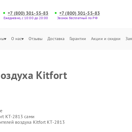
+7 (800) 301-55-83
+7 (800) 301-55-83
Ежедневно, с 10:00 до 20:00
Звонок бесплатный по РФ
ны
О нас
Отзывы
Доставка
Гарантии
Акции и скидки
Зая
оздуха Kitfort
е
ort КТ-2813 сами
телей воздуха Kitfort КТ-2813