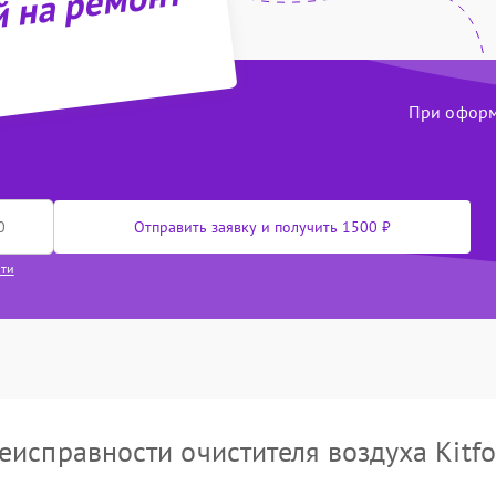
й на ремонт
При оформл
Отправить заявку и получить 1500 ₽
сти
еисправности очистителя воздуха Kitfo