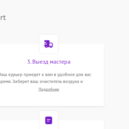
1000 ₽
Подробнее →
rt
1000 ₽
Подробнее →
1000 ₽
Подробнее →
3. Выезд мастера
1000 ₽
Подробнее →
Наш курьер приедет к вам в удобное для вас
время. Заберет ваш очиститель воздуха и
привезет на склад для диагностики.
Подробнее
1000 ₽
Подробнее →
1000 ₽
Подробнее →