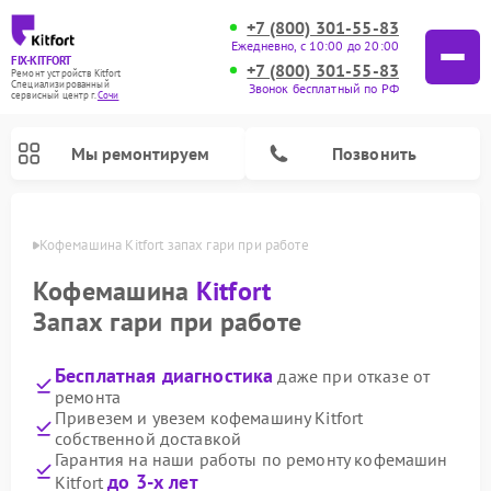
+7 (800) 301-55-83
Ежедневно, с 10:00 до 20:00
FIX-KITFORT
+7 (800) 301-55-83
Ремонт устройств Kitfort
Специализированный
Звонок бесплатный по РФ
cервисный центр г.
Сочи
Мы ремонтируем
Позвонить
 Сочи
Кофемашина Kitfort запах гари при работе
Кофемашина
Kitfort
Запах гари при работе
Бесплатная диагностика
даже при отказе от
ремонта
Привезем и увезем кофемашину Kitfort
собственной доставкой
Ремонт вертикальных пылесосов Kitfort
Ремонт роботов-пылесосов Kitfort
Ремонт индукционных плит Kitfort
Ремонт увлажнителей воздуха Kitfort
Ремонт роботов-стеклоочистителей Kitfort
Ремонт планетарных миксеров Kitfort
Ремонт очистителей воздуха Kitfort
Ремонт гладильных систем Kitfort
Гарантия на наши работы по ремонту кофемашин
до 3-х лет
Kitfort