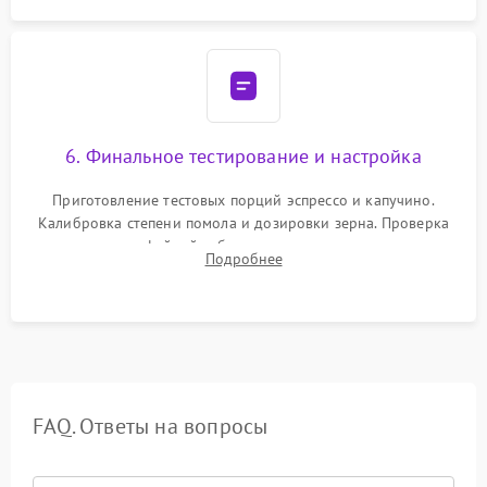
6. Финальное тестирование и настройка
Приготовление тестовых порций эспрессо и капучино.
Калибровка степени помола и дозировки зерна. Проверка
плотности кофейной таблетки, температуры напитка и
Подробнее
качества молочной пены. Контроль отсутствия посторонних
шумов и протечек.
FAQ. Ответы на вопросы