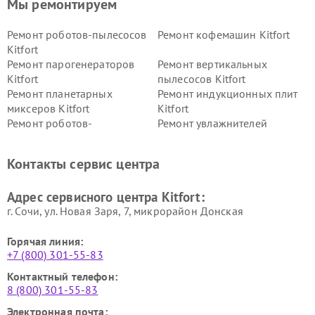
Мы ремонтируем
Ремонт роботов-пылесосов
Ремонт кофемашин Kitfort
Kitfort
Ремонт парогенераторов
Ремонт вертикальных
Kitfort
пылесосов Kitfort
Ремонт планетарных
Ремонт индукционных плит
миксеров Kitfort
Kitfort
Ремонт роботов-
Ремонт увлажнителей
стеклоочистителей Kitfort
воздуха Kitfort
Ремонт очистителей воздуха
Ремонт велотренажеров
Контакты сервис центра
Kitfort
Kitfort
Ремонт гладильных систем
Ремонт беговых дорожек
Адрес сервисного центра Kitfort:
Kitfort
Kitfort
г. Сочи, ул. Новая Заря, 7, микрорайон Донская
Горячая линия:
+7 (800) 301-55-83
Контактный телефон:
8 (800) 301-55-83
Электронная почта: