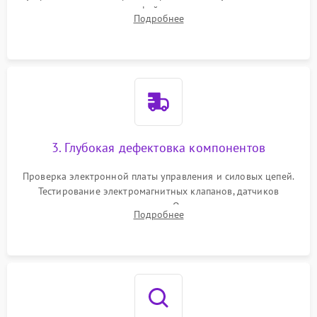
внутренних узлов от кофейных масел, жмыха и накипи.
Подробнее
Промывка дренажных каналов и фильтров с использованием
специализированной химии.
3. Глубокая дефектовка компонентов
Проверка электронной платы управления и силовых цепей.
Тестирование электромагнитных клапанов, датчиков
температуры и расходомера. Оценка степени износа
Подробнее
жерновов кофемолки, уплотнительных колец гидросистемы
и шестерней редуктора.