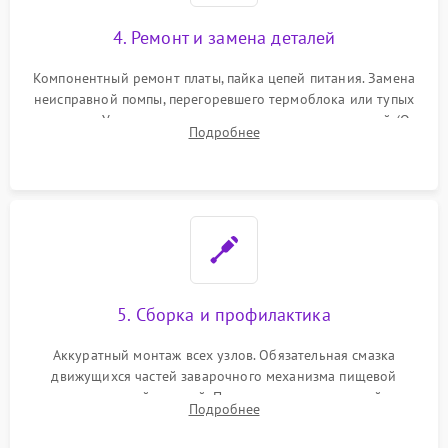
4. Ремонт и замена деталей
Компонентный ремонт платы, пайка цепей питания. Замена
неисправной помпы, перегоревшего термоблока или тупых
жерновов. Установка новых силиконовых уплотнителей (O-
Подробнее
ring) и тефлоновых трубок для надежного устранения
протечек.
5. Сборка и профилактика
Аккуратный монтаж всех узлов. Обязательная смазка
движущихся частей заварочного механизма пищевой
силиконовой смазкой. Проведение программной
Подробнее
декальцинации и очистки системы от кофейных масел.
Надежная фиксация всех соединений.