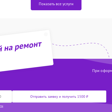
Показать все услуги
й на ремонт
При оформл
Отправить заявку и получить 1500 ₽
сти