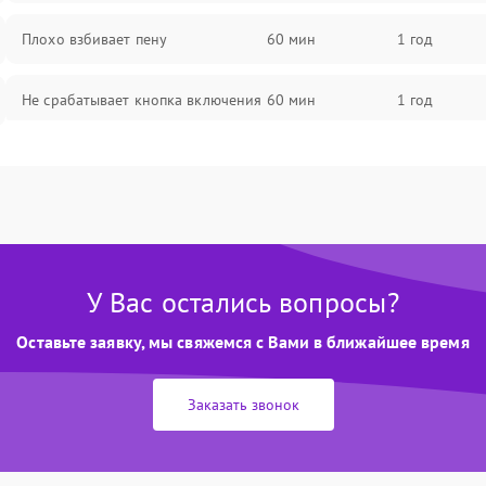
Плохо взбивает пену
60 мин
1 год
Не срабатывает кнопка включения
60 мин
1 год
Запах гари при работе
60 мин
1 год
Постоянные сбои в работе
60 мин
1 год
У Вас остались вопросы?
Оставьте заявку, мы свяжемся с Вами в ближайшее время
Заказать звонок