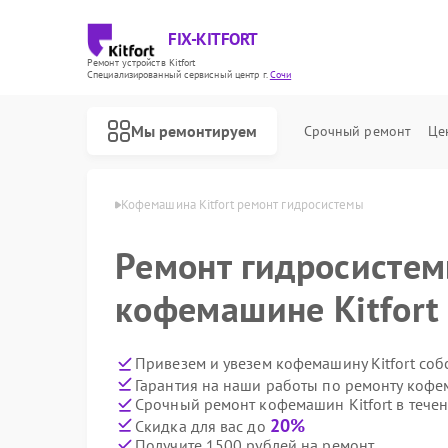
FIX-KITFORT
Ремонт устройств Kitfort
Специализированный cервисный центр г.
Сочи
Мы ремонтируем
Срочный ремонт
Це
ашин Kitfort в Сочи
Кофемашина Kitfort ремонт гидросистемы
Ремонт гидросистем
кофемашине Kitfort
Привезем и увезем кофемашину Kitfort соб
Гарантия на наши работы по ремонту кофе
Срочный ремонт кофемашин Kitfort в течен
20%
Скидка для вас до
Получите 1500 рублей на ремонт
Ремонт роботов-пылесосов Kitfort
Ремонт парогенераторов Kitfort
Ремонт вертикальных пылесосов Kitfort
Ремонт планетарных миксеров Kitfort
Ремонт индукционных плит Kitfort
Ремонт роботов-стеклоочистителей Kitfort
Ремонт увлажнителей воздуха Kitfort
Ремонт очистителей воздуха Kitfort
Ремонт велотренажеров Kitfort
Ремонт гладильных систем Kitfort
Ремонт беговых дорожек Kitfort