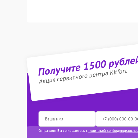
Получите 1500 рубле
Акция сервисного центра Kitfort
Отправляя, Вы соглашаетесь с
политикой конфиденциально