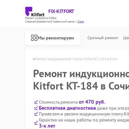
FIX-KITFORT
Ремонт устройств Kitfort
Специализированный cервисный центр г.
Сочи
Мы ремонтируем
Срочный ремонт
Це
плит Kitfort в Сочи
Ремонт индукционной плиты Kitfort КТ-184 в Сочи
Ремонт индукционн
Kitfort КТ-184 в Соч
от 470 руб.
Стоимость ремонта
Бесплатная диагностика
даже при отказ
Привезем и увезем индукционную плиту Kit
Гарантия на наши работы по ремонту индук
3-х лет
Ремонт роботов-пылесосов Kitfort
Ремонт парогенераторов Kitfort
Ремонт вертикальных пылесосов Kitfort
Ремонт планетарных миксеров Kitfort
Ремонт роботов-стеклоочистителей Kitfort
Ремонт увлажнителей воздуха Kitfort
Ремонт очистителей воздуха Kitfort
Ремонт велотренажеров Kitfort
Ремонт гладильных систем Kitfort
Ремонт беговых дорожек Kitfort