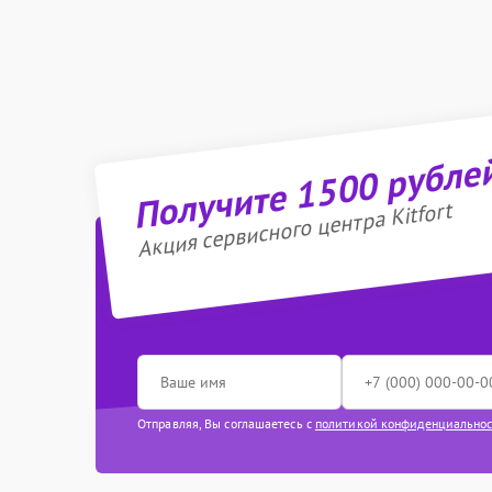
Получите 1500 рубле
Акция сервисного центра Kitfort
Отправляя, Вы соглашаетесь с
политикой конфиденциально