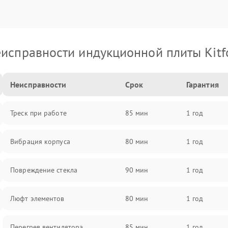
исправности индукционной плиты Kitf
Неисправности
Срок
Гарантия
Треск при работе
85 мин
1 год
Вибрация корпуса
80 мин
1 год
Повреждение стекла
90 мин
1 год
Люфт элементов
80 мин
1 год
Перегрев вентилятора
85 мин
1 год