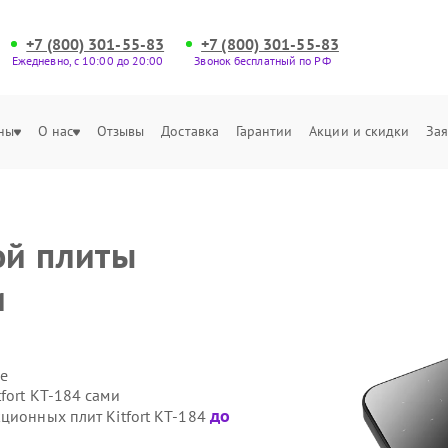
+7 (800) 301-55-83
+7 (800) 301-55-83
Ежедневно, с 10:00 до 20:00
Звонок бесплатный по РФ
ны
О нас
Отзывы
Доставка
Гарантии
Акции и скидки
Зая
ой плиты
и
е
fort КТ-184 сами
до
ционных плит Kitfort КТ-184