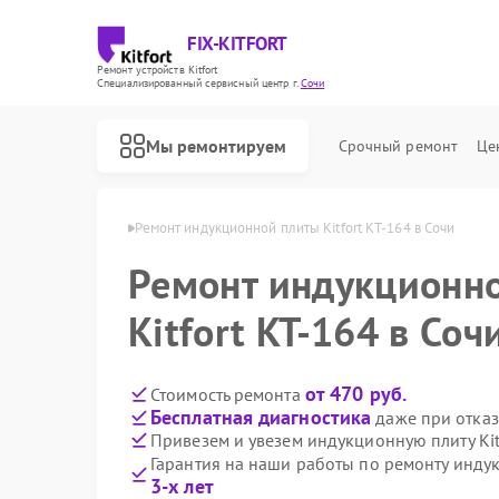
FIX-KITFORT
Ремонт устройств Kitfort
Специализированный cервисный центр г.
Сочи
Мы ремонтируем
Срочный ремонт
Це
плит Kitfort в Сочи
Ремонт индукционной плиты Kitfort КТ-164 в Сочи
Ремонт индукционн
Kitfort КТ-164 в Соч
от 470 руб.
Стоимость ремонта
Бесплатная диагностика
даже при отказ
Привезем и увезем индукционную плиту Kit
Гарантия на наши работы по ремонту индук
3-х лет
Ремонт роботов-пылесосов Kitfort
Ремонт парогенераторов Kitfort
Ремонт вертикальных пылесосов Kitfort
Ремонт планетарных миксеров Kitfort
Ремонт роботов-стеклоочистителей Kitfort
Ремонт увлажнителей воздуха Kitfort
Ремонт очистителей воздуха Kitfort
Ремонт велотренажеров Kitfort
Ремонт гладильных систем Kitfort
Ремонт беговых дорожек Kitfort