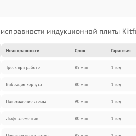
исправности индукционной плиты Kitf
Неисправности
Срок
Гарантия
Треск при работе
85 мин
1 год
Вибрация корпуса
80 мин
1 год
Повреждение стекла
90 мин
1 год
Люфт элементов
80 мин
1 год
Перегрев вентилятора
85 мин
1 год