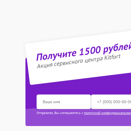
Получите 1500 рубле
Акция сервисного центра Kitfort
Отправляя, Вы соглашаетесь с
политикой конфиденциально