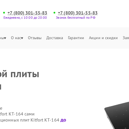
+7 (800) 301-55-83
+7 (800) 301-55-83
Ежедневно, с 10:00 до 20:00
Звонок бесплатный по РФ
ны
О нас
Отзывы
Доставка
Гарантии
Акции и скидки
Зая
ой плиты
и
е
fort КТ-164 сами
до
ционных плит Kitfort КТ-164