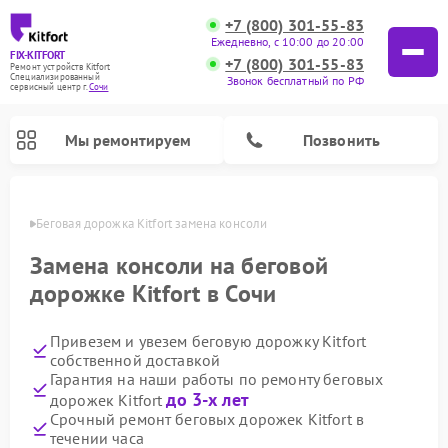
+7 (800) 301-55-83
Ежедневно, с 10:00 до 20:00
FIX-KITFORT
+7 (800) 301-55-83
Ремонт устройств Kitfort
Специализированный
Звонок бесплатный по РФ
cервисный центр г.
Сочи
Мы ремонтируем
Позвонить
 Сочи
Беговая дорожка Kitfort замена консоли
Замена консоли на беговой
дорожке Kitfort в Сочи
Привезем и увезем беговую дорожку Kitfort
собственной доставкой
Гарантия на наши работы по ремонту беговых
до 3-х лет
дорожек Kitfort
Ремонт роботов-стеклоочистителей Kitfort
Ремонт роботов-пылесосов Kitfort
Ремонт планетарных миксеров Kitfort
Ремонт очистителей воздуха Kitfort
Ремонт гладильных систем Kitfort
Ремонт вертикальных пылесосов Kitfort
Ремонт индукционных плит Kitfort
Ремонт увлажнителей воздуха Kitfort
Срочный ремонт беговых дорожек Kitfort в
течении часа