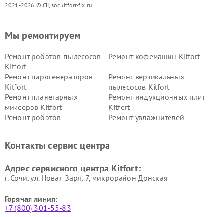
2021-2026 © СЦ soc.kitfort-fix.ru
Мы ремонтируем
Ремонт роботов-пылесосов
Ремонт кофемашин Kitfort
Kitfort
Ремонт парогенераторов
Ремонт вертикальных
Kitfort
пылесосов Kitfort
Ремонт планетарных
Ремонт индукционных плит
миксеров Kitfort
Kitfort
Ремонт роботов-
Ремонт увлажнителей
стеклоочистителей Kitfort
воздуха Kitfort
Ремонт очистителей воздуха
Ремонт велотренажеров
Контакты сервис центра
Kitfort
Kitfort
Ремонт гладильных систем
Ремонт беговых дорожек
Адрес сервисного центра Kitfort:
Kitfort
Kitfort
г. Сочи, ул. Новая Заря, 7, микрорайон Донская
Горячая линия:
+7 (800) 301-55-83