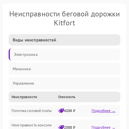
Неисправности беговой дорожки
Kitfort
Виды неисправностей
Электроника
Механика
Управление
Неисправности
Стоимость
Электропитание
Поломка силовой платы
4200 ₽
Подробнее →
Электрика
Неисправность консоли
Механические повреждения
2500 ₽
Подробнее →